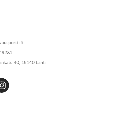
vousportti.fi
7 9281
venkatu 40, 15140 Lahti