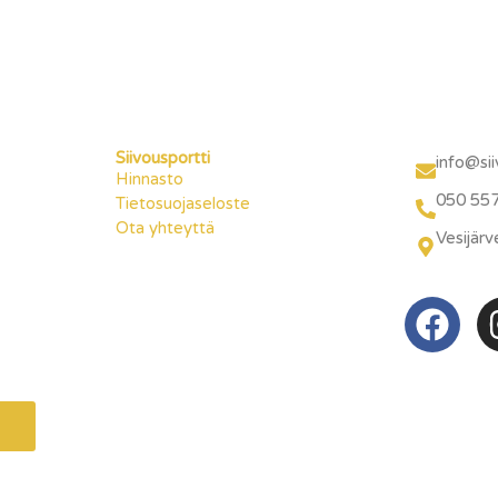
Siivousportti
info@sii
Hinnasto
050 55
Tietosuojaseloste
Ota yhteyttä
Vesijär