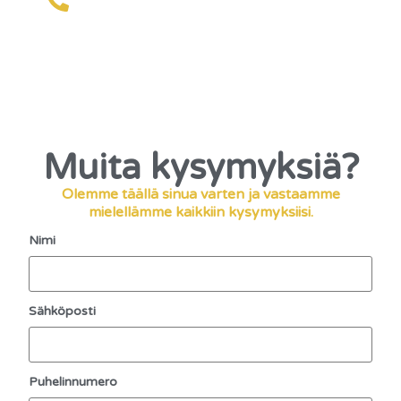
Muita kysymyksiä?
Olemme täällä sinua varten ja vastaamme
mielellämme kaikkiin kysymyksiisi.
Nimi
Sähköposti
Puhelinnumero