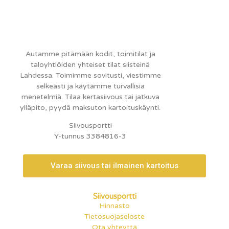
Autamme pitämään kodit, toimitilat ja
taloyhtiöiden yhteiset tilat siisteinä
Lahdessa. Toimimme sovitusti, viestimme
selkeästi ja käytämme turvallisia
menetelmiä. Tilaa kertasiivous tai jatkuva
ylläpito, pyydä maksuton kartoituskäynti.
Siivousportti
Y-tunnus 3384816-3
Varaa siivous tai ilmainen kartoitus
Siivousportti
Hinnasto
Tietosuojaseloste
Ota yhteyttä