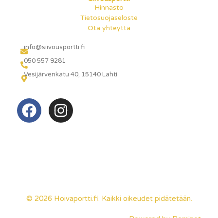
Hinnasto
Tietosuojaseloste
Ota yhteyttä
info@siivousportti.fi
050 557 9281
Vesijärvenkatu 40, 15140 Lahti
© 2026 Hoivaportti.fi. Kaikki oikeudet pidätetään.