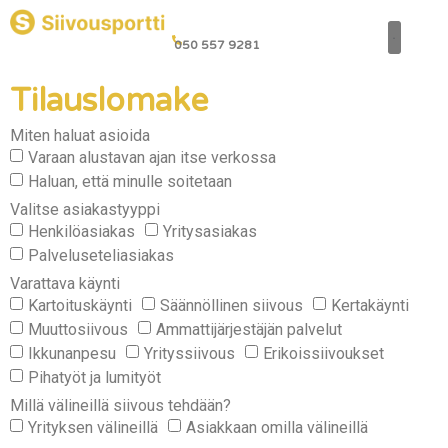
050 557 9281
Varaa siivou
Tilauslomake
Miten haluat asioida
Varaan alustavan ajan itse verkossa
Haluan, että minulle soitetaan
Valitse asiakastyyppi
Henkilöasiakas
Yritysasiakas
Palveluseteliasiakas
Varattava käynti
Kartoituskäynti
Säännöllinen siivous
Kertakäynti
Muuttosiivous
Ammattijärjestäjän palvelut
Ikkunanpesu
Yrityssiivous
Erikoissiivoukset
Pihatyöt ja lumityöt
Millä välineillä siivous tehdään?
Yrityksen välineillä
Asiakkaan omilla välineillä