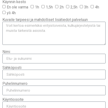
Käynnin kesto
En ole varma
1h
1,5h
2h
2,5h
3h
4h
yli 4h
Kuvaile tarpeesi ja mahdolliset lisätiedot palveluun
Nimi
Sähköposti
Puhelinnumero
Käyntiosoite