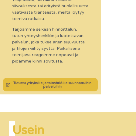
siivouksesta tai erityistä huolellisuutta
vaativasta tilanteesta, meiltä löytyy
toimiva ratkaisu.
Tarjoamme selkeän hinnoittelun,
tutun yhteyshenkilön ja luotettavan
palvelun, joka tukee arjen sujuvuutta
ja tilojen viihtyisyyttä. Paikallisena
toimijana reagoimme nopeasti ja
pidämme kiinni sovitusta.
Tutustu yrityksille ja taloyhtiöille suunnattuihin
palveluihin
Usein