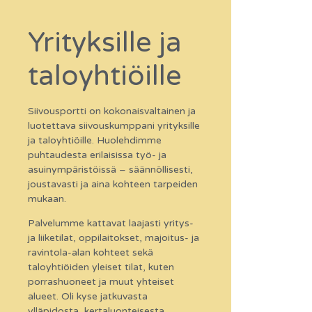
Yrityksille ja
taloyhtiöille
Siivousportti on kokonaisvaltainen ja
luotettava siivouskumppani yrityksille
ja taloyhtiöille. Huolehdimme
puhtaudesta erilaisissa työ- ja
asuinympäristöissä – säännöllisesti,
joustavasti ja aina kohteen tarpeiden
mukaan.
Palvelumme kattavat laajasti yritys-
ja liiketilat, oppilaitokset, majoitus- ja
ravintola-alan kohteet sekä
taloyhtiöiden yleiset tilat, kuten
porrashuoneet ja muut yhteiset
alueet. Oli kyse jatkuvasta
ylläpidosta, kertaluonteisesta