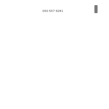
050 557 9281
Varaa siivou