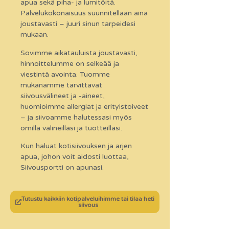
apua sekä piha- ja lumitöitä.
Palvelukokonaisuus suunnitellaan aina
joustavasti – juuri sinun tarpeidesi
mukaan.
Sovimme aikatauluista joustavasti,
hinnoittelumme on selkeää ja
viestintä avointa. Tuomme
mukanamme tarvittavat
siivousvälineet ja -aineet,
huomioimme allergiat ja erityistoiveet
– ja siivoamme halutessasi myös
omilla välineilläsi ja tuotteillasi.
Kun haluat kotisiivouksen ja arjen
apua, johon voit aidosti luottaa,
Siivousportti on apunasi.
Tutustu kaikkiin kotipalveluihimme tai tilaa heti
siivous