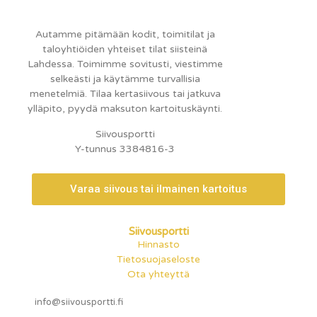
Autamme pitämään kodit, toimitilat ja
taloyhtiöiden yhteiset tilat siisteinä
Lahdessa. Toimimme sovitusti, viestimme
selkeästi ja käytämme turvallisia
menetelmiä. Tilaa kertasiivous tai jatkuva
ylläpito, pyydä maksuton kartoituskäynti.
Siivousportti
Y-tunnus 3384816-3
Varaa siivous tai ilmainen kartoitus
Siivousportti
Hinnasto
Tietosuojaseloste
Ota yhteyttä
info@siivousportti.fi