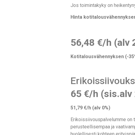
Jos toimintakyky on heikentyny
Hinta kotitalousvähennyksen
56,48 €/h (alv
Kotitalousvähennyksen (-35%
Erikoissiivouks
65 €/h (sis.alv
51,79 €/h (alv 0%)
Erikoissiivouspalvelumme on tark
perusteellisempaa ja vaativam
huolellisesti kohteen erityispi