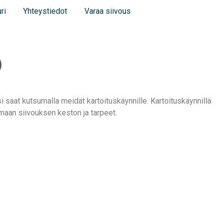
ri
Yhteystiedot
Varaa siivous
o
si saat kutsumalla meidät kartoituskäynnille. Kartoituskäynnillä
aan siivouksen keston ja tarpeet.