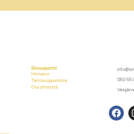
Siivousportti
info@sii
Hinnasto
050 55
Tietosuojaseloste
Ota yhteyttä
Vesijär