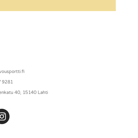
vousportti.fi
7 9281
venkatu 40, 15140 Lahti