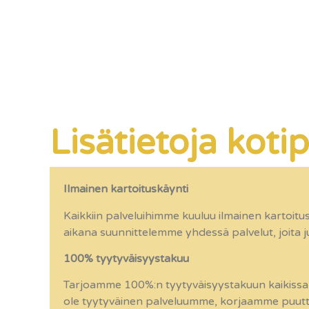
Lisätietoja kot
Ilmainen kartoituskäynti
Kaikkiin palveluihimme kuuluu ilmainen kartoitu
aikana suunnittelemme yhdessä palvelut, joita juu
100% tyytyväisyystakuu
Tarjoamme 100%:n tyytyväisyystakuun kaikissa 
ole tyytyväinen palveluumme, korjaamme puutte