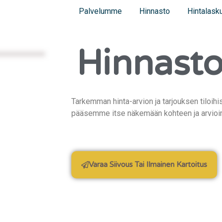
Palvelumme
Hinnasto
Hintalasku
Hinnast
Tarkemman hinta-arvion ja tarjouksen tiloihi
pääsemme itse näkemään kohteen ja arvioim
Varaa Siivous Tai Ilmainen Kartoitus