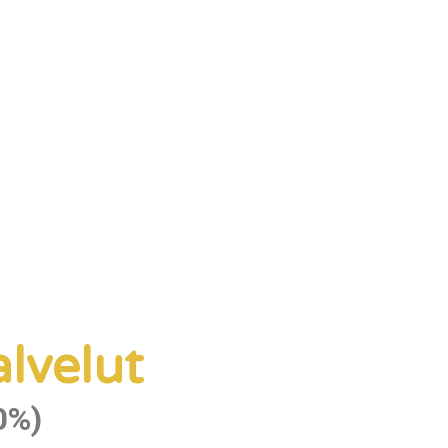
alvelut
0%)