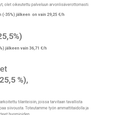
t, olet oikeutettu palveluun arvonlisäverottomasti.
 (-35%) jälkeen on vain 29,25 €/h
 25,5%)
) jälkeen vain 36,71 €/h
et
 25,5 %),
oitettu tilanteisiin, joissa tarvitaan tavallista
paa siivousta. Toteutamme työn ammattitaidolla ja
irteet huomioiden.