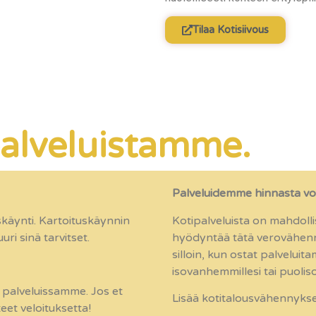
Tilaa Kotisiivous
ipalveluistamme.
Palveluidemme hinnasta vo
skäynti. Kartoituskäynnin
Kotipalveluista on mahdolli
ri sinä tarvitset.
hyödyntää tätä verovähen
silloin, kun ostat palveluit
isovanhemmillesi tai puolis
palveluissamme. Jos et
Lisää kotitalousvähennykse
et veloituksetta!