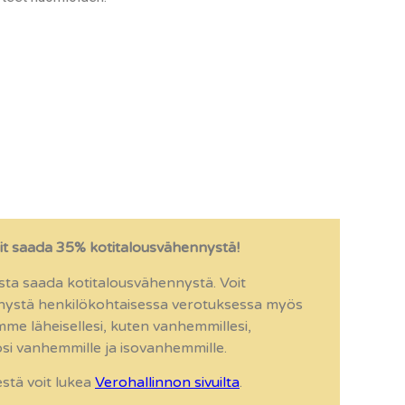
it saada 35% kotitalousvähennystä!
sta saada kotitalousvähennystä. Voit
nystä henkilökohtaisessa verotuksessa myös
amme läheisellesi, kuten vanhemmillesi,
osi vanhemmille ja isovanhemmille.
stä voit lukea
Verohallinnon sivuilta
.